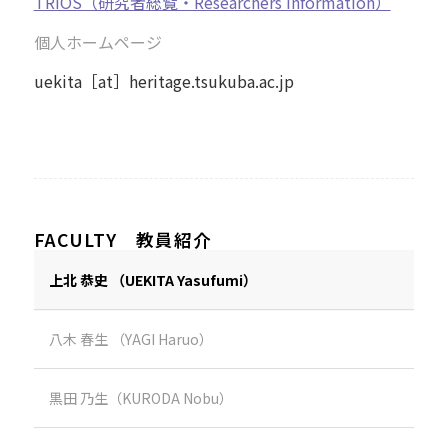
TRIOS（研究者総覧・Researchers Information）
個人ホームページ
uekita［at］heritage.tsukuba.ac.jp
FACULTY 教員紹介
上北 恭史 （UEKITA Yasufumi）
八木 春生 （YAGI Haruo）
黒田 乃生（KURODA Nobu）