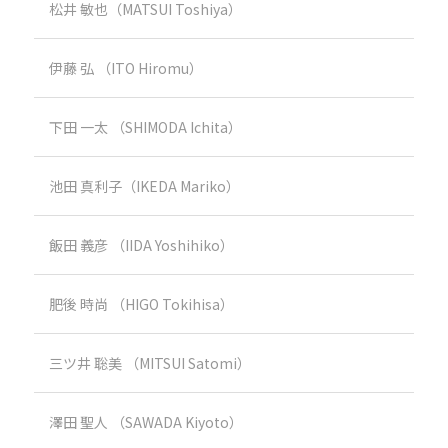
松井 敏也（MATSUI Toshiya）
伊藤 弘 （ITO Hiromu）
下田 一太 （SHIMODA Ichita）
池田 真利子（IKEDA Mariko）
飯田 義彦 （IIDA Yoshihiko）
肥後 時尚 （HIGO Tokihisa）
三ツ井 聡美 （MITSUI Satomi）
澤田 聖人 （SAWADA Kiyoto）