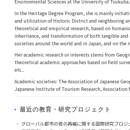
Environmental Sciences at the University of Tsukuba.
In the Heritage Degree Program, she is mainly initiati
and utilization of Historic District and neighboring 
theoretical and empirical research, based on humanis
inheritance, and transformation of both tangible and
societies around the world and in Japan, and on the rol
Her academic research or interests stems from Geogra
theoretical academic approaches based on field surv
etc..
Academic societies: The Association of Japanese Ge
Japanese Institute of Tourism Research, Association 
最近の教育・研究プロジェクト
グローバル都市の夜の再編に関する国際研究プロジェ