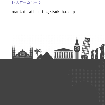
個人ホームページ
marikoi［at］heritage.tsukuba.ac.jp