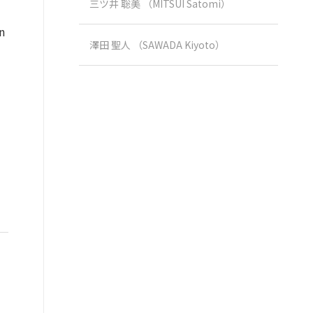
三ツ井 聡美 （MITSUI Satomi）
n
澤田 聖人 （SAWADA Kiyoto）