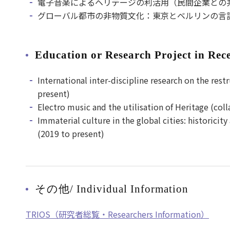
電子音楽によるヘリテージの利活用（民間企業との共
グローバル都市の非物質文化：東京とベルリンの言語
Education or Research Project in Rec
International inter-discipline research on the res
present)
Electro music and the utilisation of Heritage (co
Immaterial culture in the global cities: historici
(2019 to present)
その他/ Individual Information
TRIOS（研究者総覧・Researchers Information）