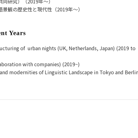
同研究）（2019年～）
景観の歴史性と現代性（2019年～）
ent Years
tructuring of urban nights (UK, Netherlands, Japan) (2019 to
llaboration with companies) (2019~)
ty and modernities of Linguistic Landscape in Tokyo and Berli