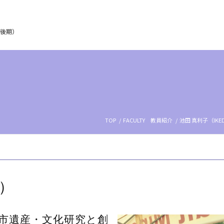
TOP
/
FACULTY 教員紹介
/
池田 真利子（IKEDA
o）
市遺産・文化研究と創