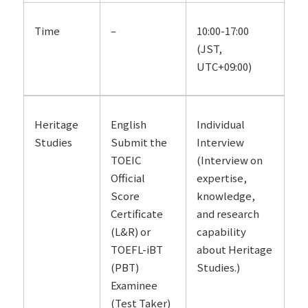
Time
–
10:00-17:00
(JST,
UTC+09:00)
Heritage
English
Individual
Studies
Submit the
Interview
TOEIC
(Interview on
Official
expertise,
Score
knowledge,
Certificate
and research
(L&R) or
capability
TOEFL-iBT
about Heritage
(PBT)
Studies.)
Examinee
(Test Taker)