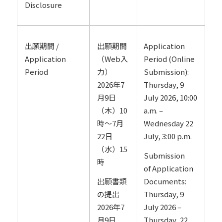
Disclosure
出願期間 /
出願期間
Application
Application
（Web入
Period (Online
Period
力）
Submission):
2026年7
Thursday, 9
月9日
July 2026, 10:00
（木）10
a.m. –
時～7月
Wednesday 22
22日
July, 3:00 p.m.
（水）15
Submission
時
of Application
出願書類
Documents:
の提出
Thursday, 9
2026年7
July 2026 –
月9日
Thursday, 22