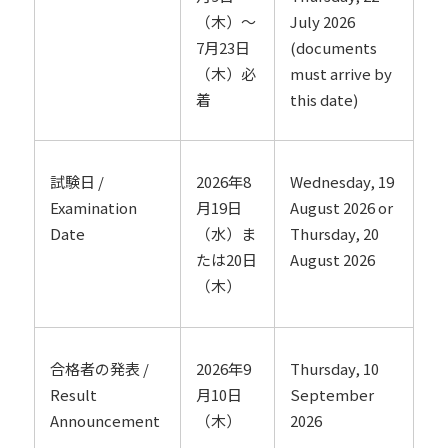
（木）～
July 2026
7月23日
(documents
（木）必
must arrive by
着
this date)
試験日 /
2026年8
Wednesday, 19
Examination
月19日
August 2026 or
Date
（水）ま
Thursday, 20
たは20日
August 2026
（木）
2026年9
Thursday, 10
合格者の発表 /
月10日
September
Result
（木）
2026
Announcement