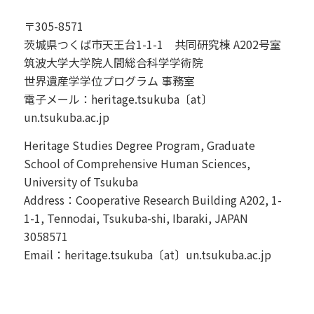
〒305-8571
茨城県つくば市天王台1-1-1 共同研究棟 A202号室
筑波大学大学院人間総合科学学術院
世界遺産学学位プログラム 事務室
電子メール：heritage.tsukuba〔at〕
un.tsukuba.ac.jp
Heritage Studies Degree Program, Graduate
School of Comprehensive Human Sciences,
University of Tsukuba
Address：Cooperative Research Building A202, 1-
1-1, Tennodai, Tsukuba-shi, Ibaraki, JAPAN
3058571
Email：heritage.tsukuba〔at〕un.tsukuba.ac.jp