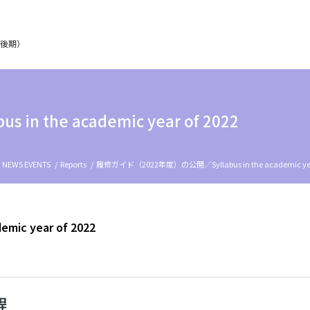
 the academic year of 2022
NEWS EVENTS
/
Reports
/
履修ガイド（2022年度）の公開／Syllabus in the academic year 
c year of 2022